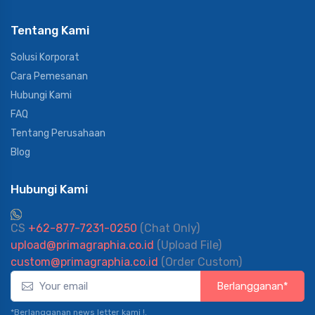
Tentang Kami
Solusi Korporat
Cara Pemesanan
Hubungi Kami
FAQ
Tentang Perusahaan
Blog
Hubungi Kami
CS
+62-877-7231-0250
(Chat Only)
upload@primagraphia.co.id
(Upload File)
custom@primagraphia.co.id
(Order Custom)
Berlangganan*
*Berlangganan news letter kami !.