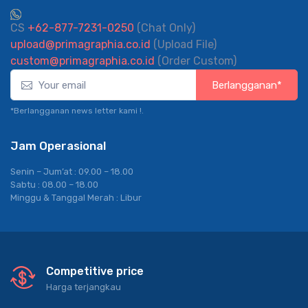
CS
+62-877-7231-0250
(Chat Only)
upload@primagraphia.co.id
(Upload File)
custom@primagraphia.co.id
(Order Custom)
Berlangganan*
*Berlangganan news letter kami !.
Jam Operasional
Senin – Jum’at : 09.00 – 18.00
Sabtu : 08.00 – 18.00
Minggu & Tanggal Merah : Libur
Competitive price
Harga terjangkau