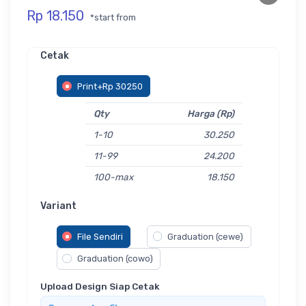
Rp 18.150
*start from
Cetak
Print+Rp 30250
Qty
Harga (Rp)
1-10
30.250
11-99
24.200
100-max
18.150
Variant
File Sendiri
Graduation (cewe)
Graduation (cowo)
Upload Design Siap Cetak