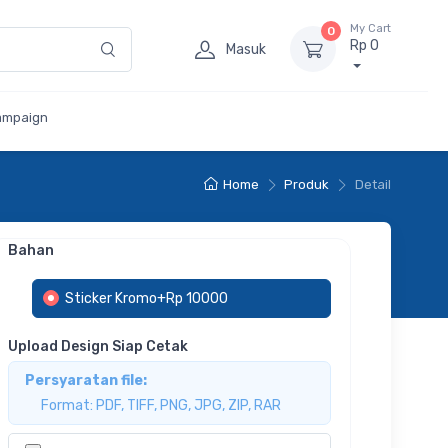
My Cart
0
Rp 0
Masuk
ampaign
Home
Produk
Detail
Bahan
Sticker Kromo+Rp 10000
Upload Design Siap Cetak
Persyaratan file:
Format: PDF, TIFF, PNG, JPG, ZIP, RAR