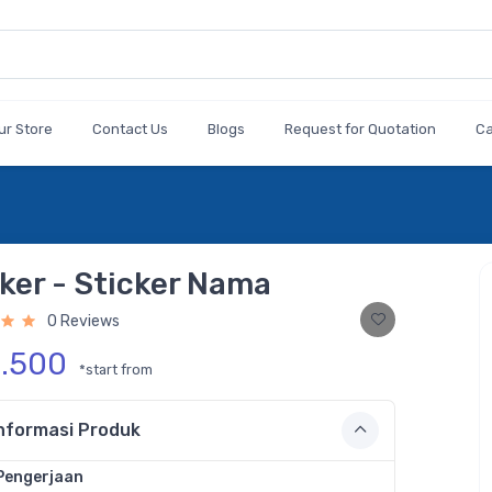
ur Store
Contact Us
Blogs
Request for Quotation
C
ker - Sticker Nama
0 Reviews
2.500
*start from
nformasi Produk
Pengerjaan