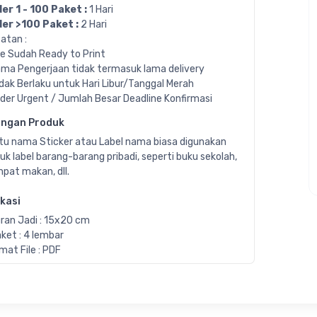
er 1 - 100 Paket :
1 Hari
er >100 Paket :
2 Hari
atan :
ile Sudah Ready to Print
ama Pengerjaan tidak termasuk lama delivery
idak Berlaku untuk Hari Libur/Tanggal Merah
rder Urgent / Jumlah Besar Deadline Konfirmasi
angan Produk
tu nama Sticker atau Label nama biasa digunakan
uk label barang-barang pribadi, seperti buku sekolah,
pat makan, dll.
ikasi
ran Jadi : 15x20 cm
aket : 4 lembar
mat File : PDF