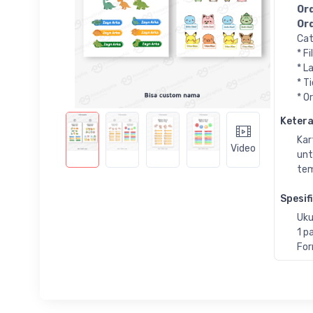
Ord
Ord
Cat
* F
* L
* T
* O
Keter
Kar
Video
unt
tem
Spesif
Uku
1 p
For