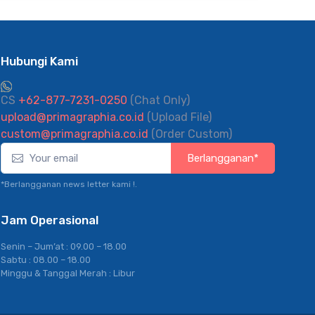
Hubungi Kami
CS
+62-877-7231-0250
(Chat Only)
upload@primagraphia.co.id
(Upload File)
custom@primagraphia.co.id
(Order Custom)
Berlangganan*
*Berlangganan news letter kami !.
Jam Operasional
Senin – Jum’at : 09.00 – 18.00
Sabtu : 08.00 – 18.00
Minggu & Tanggal Merah : Libur