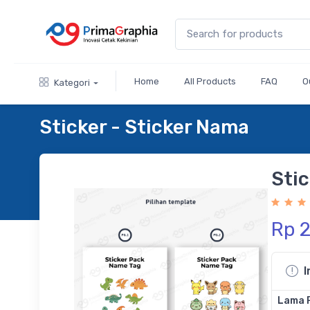
Home
All Products
FAQ
O
Kategori
Sticker - Sticker Nama
Stic
Rp 
I
Lama 