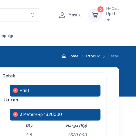
My Cart
0
Rp 0
Masuk
ampaign
Home
Produk
Detail
Cetak
Print
Ukuran
3 Meter+Rp 1320000
Qty
Harga (Rp)
1-5
1.320.000