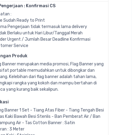
engerjaan : Konfirmasi CS
atan :
ile Sudah Ready to Print
ama Pengerjaan tidak termasuk lama delivery
idak Berlaku untuk Hari Libur/Tanggal Merah
rder Urgent / Jumlah Besar Deadline Konfirmasi
tomer Service
angan Produk
g Banner merupakan media promosi, Flag Banner yang
sifat portable memudahkan untuk dibongkar dan
ang. Kelebihan dari flag banner adalah tahan lama,
engkapi rangka yang kokoh dan mampu bertahan di
ca yang kurang baik sekalipun.
ikasi
ng Banner 1 Set - Tiang Atas Fiber - Tiang Tengah Besi
las Kaki Bawah Besi Stenlis - Ban Pemberat Air / Ban
ampung Air - Tas Cotton Banner : Satin
ran : 3 Meter