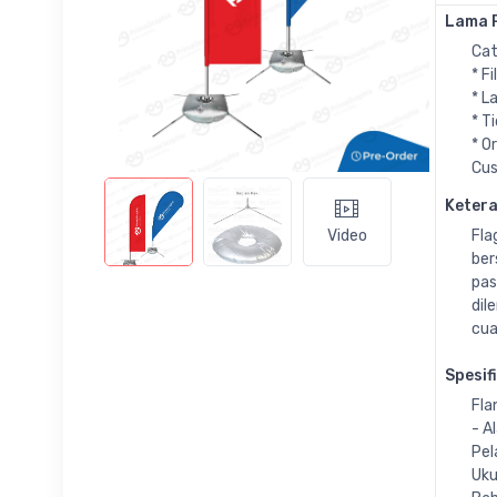
Lama P
Cat
* F
* L
* T
* O
Cus
Keter
Fla
Video
ber
pas
dil
cua
Spesif
Fla
- A
Pel
Uku