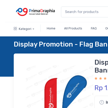
Home
All Products
FAQ
O
Kategori
Display Promotion - Flag Ba
Disp
Ban
Rp 
I