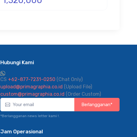
1,320,000
Hubungi Kami
CS
+62-877-7231-0250
(Chat Only)
upload@primagraphia.co.id
(Upload File)
custom@primagraphia.co.id
(Order Custom)
Berlangganan*
*Berlangganan news letter kami !.
Jam Operasional