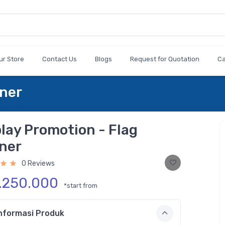
ur Store
Contact Us
Blogs
Request for Quotation
C
nner
lay Promotion - Flag
ner
0 Reviews
1.250.000
*start from
nformasi Produk