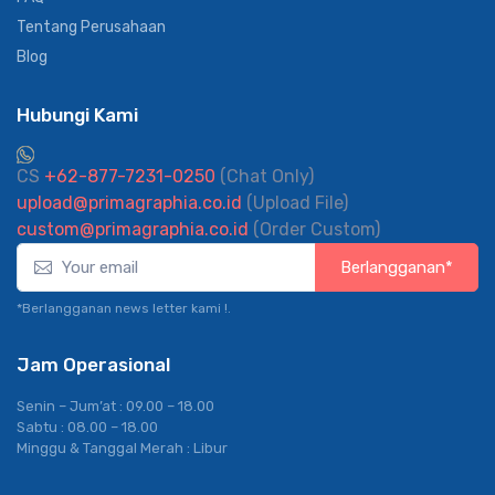
Tentang Perusahaan
Blog
Hubungi Kami
CS
+62-877-7231-0250
(Chat Only)
upload@primagraphia.co.id
(Upload File)
custom@primagraphia.co.id
(Order Custom)
Berlangganan*
*Berlangganan news letter kami !.
Jam Operasional
Senin – Jum’at : 09.00 – 18.00
Sabtu : 08.00 – 18.00
Minggu & Tanggal Merah : Libur