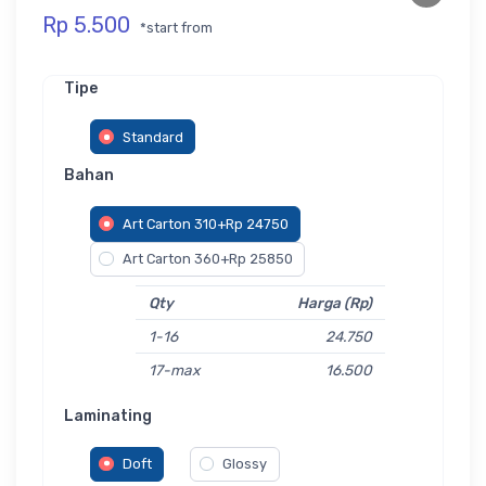
Rp 5.500
*start from
Tipe
Standard
Bahan
Art Carton 310+Rp 24750
Art Carton 360+Rp 25850
Qty
Harga (Rp)
1-16
24.750
17-max
16.500
Laminating
Doft
Glossy