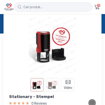
0
Home
Produk
Detail
Stationary - Stempel
Video
Stationary - Stempel
0 Reviews