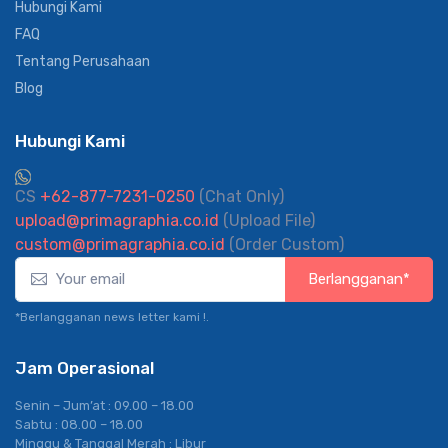
Hubungi Kami
FAQ
Tentang Perusahaan
Blog
Hubungi Kami
CS
+62-877-7231-0250
(Chat Only)
upload@primagraphia.co.id
(Upload File)
custom@primagraphia.co.id
(Order Custom)
Berlangganan*
*Berlangganan news letter kami !.
Jam Operasional
Senin – Jum’at : 09.00 – 18.00
Sabtu : 08.00 – 18.00
Minggu & Tanggal Merah : Libur