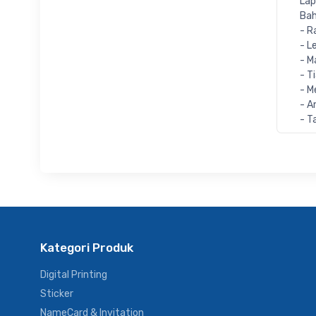
Lap
Bah
- R
- L
- M
- T
- M
- A
- T
Kategori Produk
Digital Printing
Sticker
NameCard & Invitation