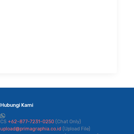
Hubungi Kami
CS
+62-877-7231-0250
(Chat Only)
upload@primagraphia.co.id
(Upload File)