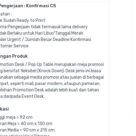
engerjaan : Konfirmasi CS
atan :
ile Sudah Ready to Print
ama Pengerjaan tidak termasuk lama delivery
idak Berlaku untuk Hari Libur/Tanggal Merah
rder Urgent / Jumlah Besar Deadline Konfirmasi
tomer Service
angan Produk
motion Desk / Pop Up Table merupakan meja promosi
g bersifat fleksibel (Knock Down). Desk jenis ini biasa
unakan sebagai media promosi atau jualan di berbagai
pat, seperti mall, pasar modern, ataupun pameran.
ebihan Promotion Desk adalah lebih kuat dan tahan
a daripada Event Desk.
ikasi
ggi meja = 92 cm
ran Meja = 40 cm x 130 cm
ran Media = 90 cm x 215 cm