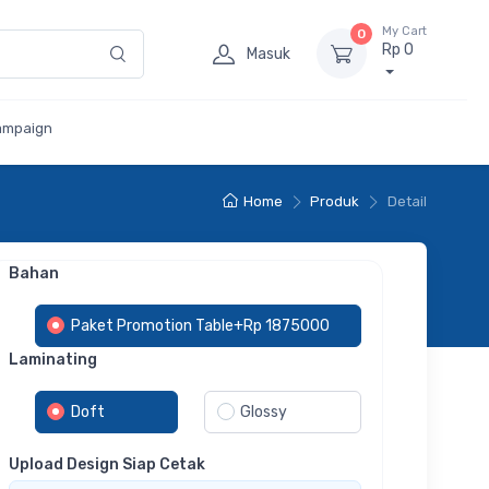
My Cart
0
Rp 0
Masuk
ampaign
Home
Produk
Detail
Bahan
Paket Promotion Table+Rp 1875000
Laminating
Doft
Glossy
Upload Design Siap Cetak