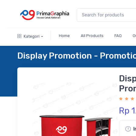
Home
All Products
FAQ
O
Kategori
Display Promotion - Promoti
Disp
Pro
Rp 
I