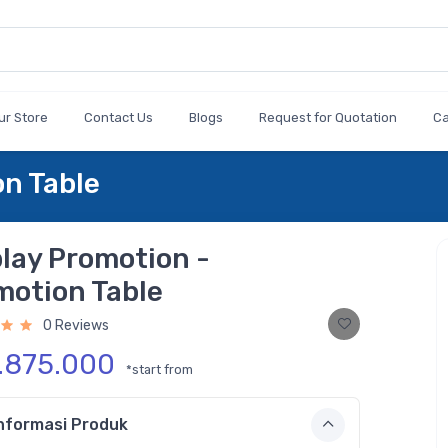
ur Store
Contact Us
Blogs
Request for Quotation
C
on Table
lay Promotion -
motion Table
0 Reviews
1.875.000
*start from
nformasi Produk