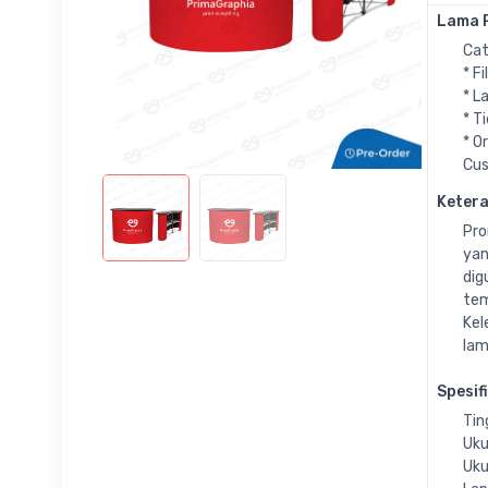
Lama P
Cat
* F
* L
* T
* O
Cus
Keter
Pro
yan
dig
tem
Kel
lam
Spesif
Tin
Uku
Uku