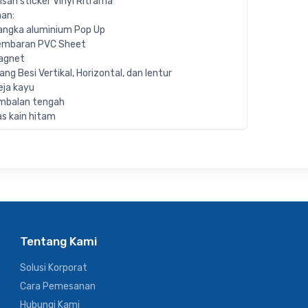
isan sticker Vinyl Ritrama
an:
angka aluminium Pop Up
embaran PVC Sheet
agnet
iang Besi Vertikal, Horizontal, dan lentur
eja kayu
mbalan tengah
as kain hitam
Tentang Kami
Solusi Korporat
Cara Pemesanan
Hubungi Kami