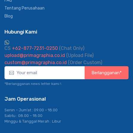
FAQ
Tentang Perusahaan
Blog
Hubungi Kami
CS
+62-877-7231-0250
(Chat Only)
upload@primagraphia.co.id
(Upload File)
custom@primagraphia.co.id
(Order Custom)
Berlangganan*
*Berlangganan news letter kami !.
Jam Operasional
Senin – Jum’at : 09.00 – 18.00
Sabtu : 08.00 – 18.00
Minggu & Tanggal Merah : Libur