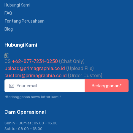
Hubungi Kami
FAQ
Tentang Perusahaan
Blog
Hubungi Kami
CS
+62-877-7231-0250
(Chat Only)
upload@primagraphia.co.id
(Upload File)
custom@primagraphia.co.id
(Order Custom)
Berlangganan*
*Berlangganan news letter kami !.
Jam Operasional
Senin – Jum’at : 09.00 – 18.00
Sabtu : 08.00 – 18.00