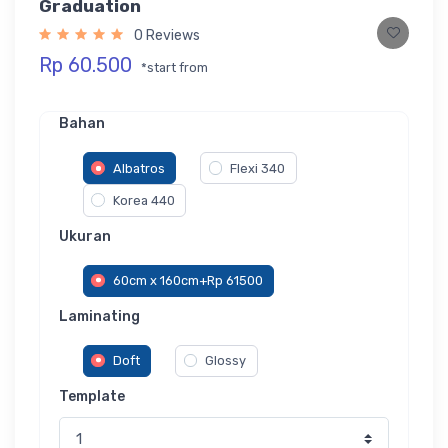
Graduation
0 Reviews
Rp 60.500
*start from
Bahan
Albatros
Flexi 340
Korea 440
Ukuran
60cm x 160cm+Rp 61500
Laminating
Doft
Glossy
Template