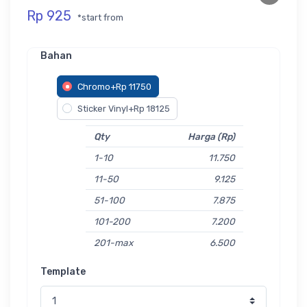
Rp 925
*start from
Bahan
Chromo+Rp 11750
Sticker Vinyl+Rp 18125
Qty
Harga (Rp)
1-10
11.750
11-50
9.125
51-100
7.875
101-200
7.200
201-max
6.500
Template