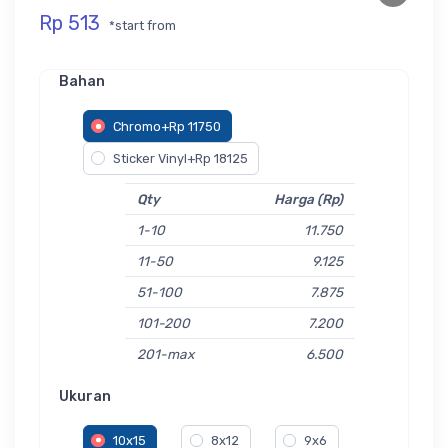
Rp 513
*start from
Bahan
Chromo+Rp 11750
Sticker Vinyl+Rp 18125
Qty
Harga (Rp)
1-10
11.750
11-50
9.125
51-100
7.875
101-200
7.200
201-max
6.500
Ukuran
10x15
8x12
9x6