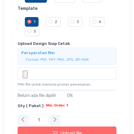
Template
1
2
3
4
5
Upload Design Siap Cetak
Persyaratan file:
Format: PDF, TIFF, PNG, JPG, ZIP, RAR
Pilih file untuk memulai proses pemesanan.
Belum ada file dipilih
0%
Qty ( Paket )
Min. Order: 1
Upload file