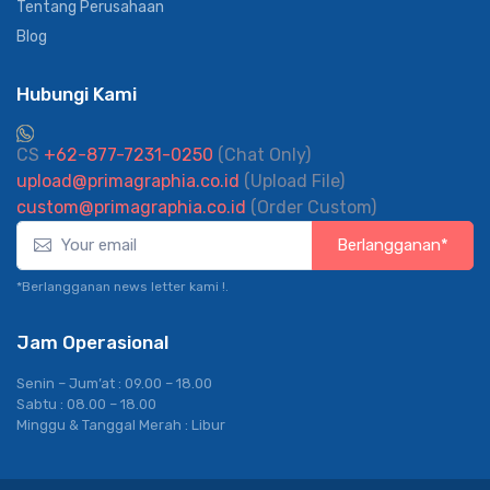
Tentang Perusahaan
Blog
Hubungi Kami
CS
+62-877-7231-0250
(Chat Only)
upload@primagraphia.co.id
(Upload File)
custom@primagraphia.co.id
(Order Custom)
Berlangganan*
*Berlangganan news letter kami !.
Jam Operasional
Senin – Jum’at : 09.00 – 18.00
Sabtu : 08.00 – 18.00
Minggu & Tanggal Merah : Libur