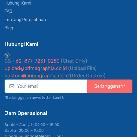
Hubungi Kami
FAQ
Tentang Perusahaan
Blog
Hubungi Kami
CS
+62-877-7231-0250
(Chat Only)
upload@primagraphia.co.id
(Upload File)
custom@primagraphia.co.id
(Order Custom)
Berlangganan*
*Berlangganan news letter kami !.
Jam Operasional
Senin – Jum’at : 09.00 – 18.00
Sabtu : 08.00 – 18.00
Minggu & Tanggal Merah : Libur