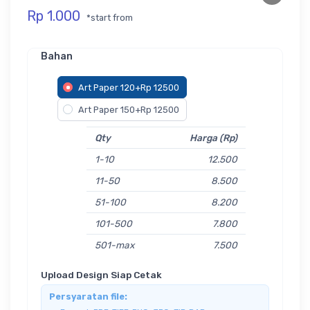
Rp 1.000
*start from
Bahan
Art Paper 120+Rp 12500
Art Paper 150+Rp 12500
Qty
Harga (Rp)
1-10
12.500
11-50
8.500
51-100
8.200
101-500
7.800
501-max
7.500
Upload Design Siap Cetak
Persyaratan file: