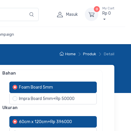
My Cart
0
Rp 0
Masuk
ampaign
Home
Produk
Detail
Bahan
Foam Board 5mm
Impra Board 5mm+Rp 50000
Ukuran
60cm x 120cm+Rp 396000