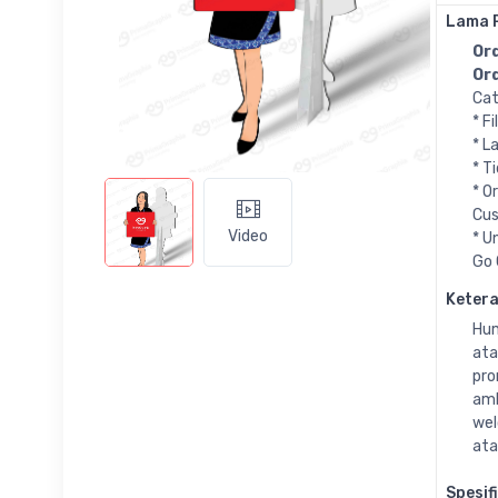
Lama 
Ord
Ord
Cat
* F
* L
* T
* O
Cus
Video
* U
Go 
Keter
Hum
ata
pro
amb
wel
ata
Spesif