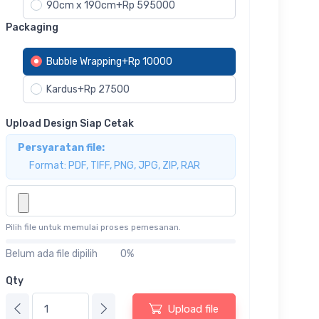
90cm x 190cm+Rp 595000
Packaging
Bubble Wrapping+Rp 10000
Kardus+Rp 27500
Upload Design Siap Cetak
Persyaratan file:
Format: PDF, TIFF, PNG, JPG, ZIP, RAR
Pilih file untuk memulai proses pemesanan.
Belum ada file dipilih
0%
Qty
Upload file