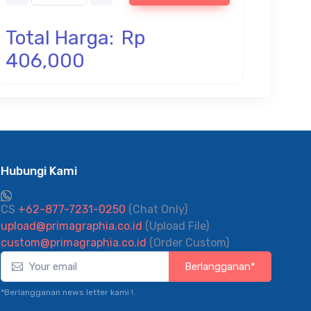
Total Harga:
Rp
406,000
Hubungi Kami
CS
+62-877-7231-0250
(Chat Only)
upload@primagraphia.co.id
(Upload File)
custom@primagraphia.co.id
(Order Custom)
Berlangganan*
*Berlangganan news letter kami !.