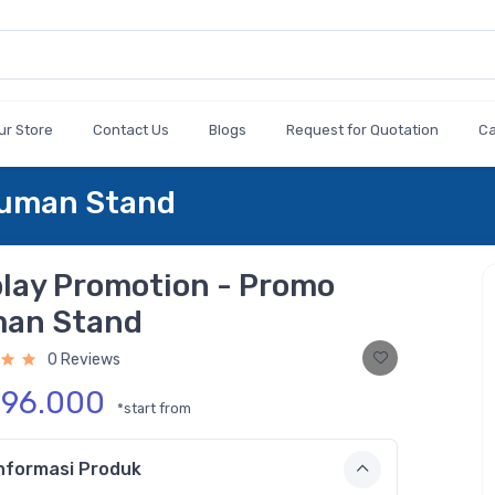
ur Store
Contact Us
Blogs
Request for Quotation
C
Human Stand
play Promotion - Promo
an Stand
0 Reviews
396.000
*start from
nformasi Produk