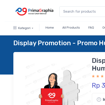
Home
All Products
FAQ
O
Kategori
Display Promotion - Promo 
Dis
Hum
Rp 
I