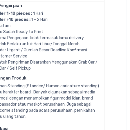
Pengerjaan
er 1-10 pieces :
1 Hari
er >10 pieces :
1 - 2 Hari
atan :
ile Sudah Ready to Print
ama Pengerjaan tidak termasuk lama delivery
idak Berlaku untuk Hari Libur/Tanggal Merah
rder Urgent / Jumlah Besar Deadline Konfirmasi
tomer Service
ntuk Pengiriman Disarankan Menggunakan Grab Car /
Car / Self Pickup
angan Produk
an Standing (Standee/ Human caricature standing)
u karakter board , Banyak digunakan sebagai media
mosi dengan menampilkan figur model iklan, brand
assador atau maskot perusahaan. Juga sebagai
come standing pada acara perusahaan, pernikahan
u ulang tahun.
ikasi